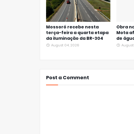
Mossoró recebe nesta
Obra na
terça-feira a quarta etapa
Mota a
da iluminação da BR-304
de águ
August 04, 2026
August
Post a Comment