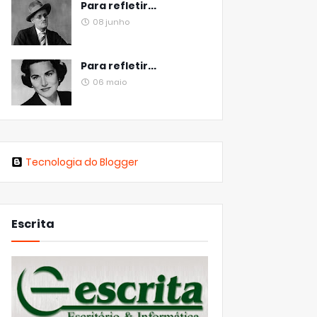
Para refletir...
08 junho
Para refletir...
06 maio
Tecnologia do Blogger
Escrita