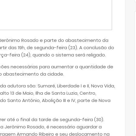
Jerônimo Rosado e parte do abastecimento da
tir das 19h, de segunda-feira (23). A conclusão do
rça-feira (24), quando o sistema será religado.
ações necessárias para aumentar a quantidade de
 o abastecimento da cidade.
 adutora são: Sumaré, Liberdade I e II, Nova Vida,
to 13 de Maio, Ilha de Santa Luzia, Centro,
o Santo Antônio, Abolição III e IV, parte de Nova
er até o final da tarde de segunda-feira (30).
a Jerônimo Rosado, é necessário aguardar a
rragem Armando Ribeiro e seu deslocamento na