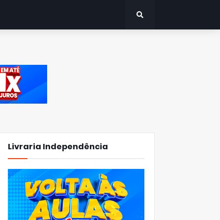
Livraria Independência