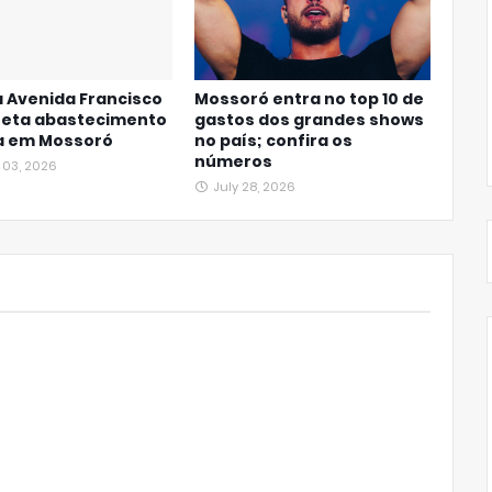
 Avenida Francisco
Mossoró entra no top 10 de
feta abastecimento
gastos dos grandes shows
a em Mossoró
no país; confira os
números
 03, 2026
July 28, 2026