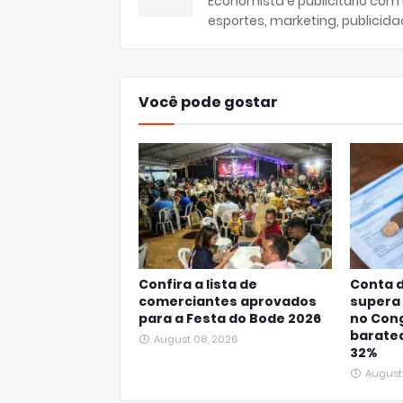
Economista e publicitário com
esportes, marketing, publicida
Você pode gostar
Confira a lista de
Conta d
comerciantes aprovados
supera 
para a Festa do Bode 2026
no Con
baratea
August 08, 2026
32%
August