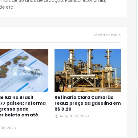
 mais de 30 anos de atuação. Política, economia,
de etc
Mostrar mais
e luz no Brasil
Refinaria Clara Camarão
77 países; reforma
reduz preço da gasolina em
gresso pode
R$ 0,20
r boleto em até
August 06, 2026
 08, 2026