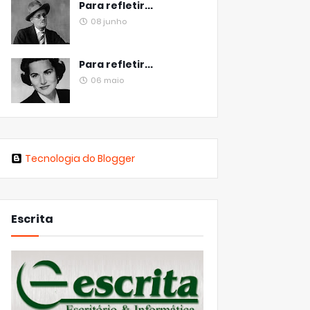
Para refletir...
08 junho
Para refletir...
06 maio
Tecnologia do Blogger
Escrita