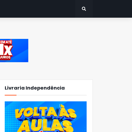
Livraria Independência