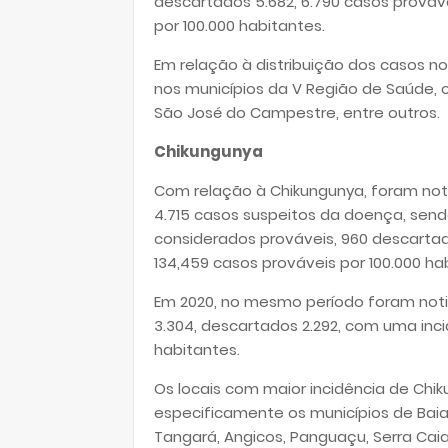
descartados 5.682, 6.790 casos prováv
por 100.000 habitantes.
Em relação à distribuição dos casos no
nos municípios da V Região de Saúde, 
São José do Campestre, entre outros.
Chikungunya
Com relação à Chikungunya, foram noti
4.715 casos suspeitos da doença, send
considerados prováveis, 960 descartad
134,459 casos prováveis por 100.000 ha
Em 2020, no mesmo período foram noti
3.304, descartados 2.292, com uma inci
habitantes.
Os locais com maior incidência de Chiku
especificamente os municípios de Baia 
Tangará, Angicos, Panguaçu, Serra Cai