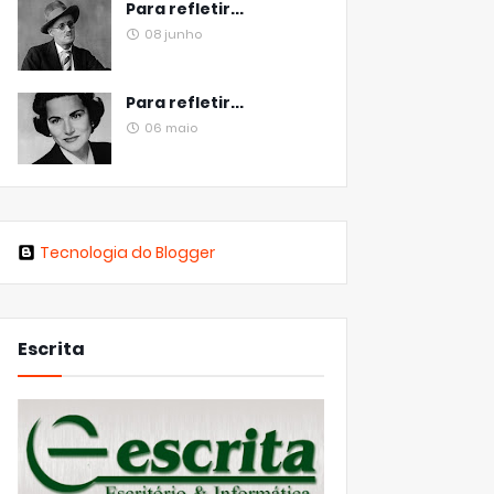
Para refletir...
08 junho
Para refletir...
06 maio
Tecnologia do Blogger
Escrita