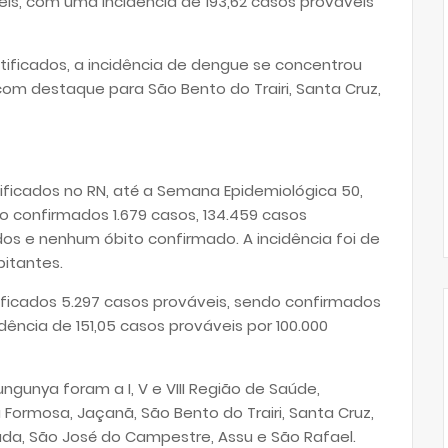
eis, com uma incidência de 193,62 casos prováveis
tificados, a incidência de dengue se concentrou
com destaque para São Bento do Trairi, Santa Cruz,
ficados no RN, até a Semana Epidemiológica 50,
o confirmados 1.679 casos, 134.459 casos
os e nenhum óbito confirmado. A incidência foi de
bitantes.
ficados 5.297 casos prováveis, sendo confirmados
dência de 151,05 casos prováveis por 100.000
ngunya foram a I, V e VIII Região de Saúde,
Formosa, Jaçanã, São Bento do Trairi, Santa Cruz,
ada, São José do Campestre, Assu e São Rafael.