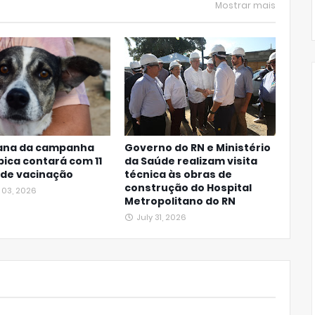
Mostrar mais
ana da campanha
Governo do RN e Ministério
bica contará com 11
da Saúde realizam visita
 de vacinação
técnica às obras de
construção do Hospital
 03, 2026
Metropolitano do RN
July 31, 2026