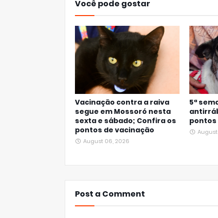
Você pode gostar
Vacinação contra a raiva
5ª sem
segue em Mossoró nesta
antirrá
sexta e sábado; Confira os
pontos
pontos de vacinação
August
August 06, 2026
Post a Comment