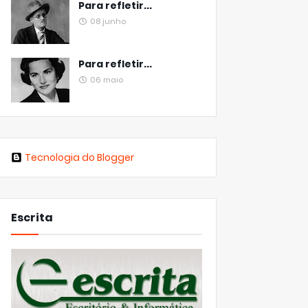
Para refletir...
08 junho
Para refletir...
06 maio
Tecnologia do Blogger
Escrita