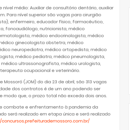
ível médio: Auxiliar de consultório dentário, auxiliar
. Para nível superior são vagas para cirurgião
sta), enfermeiro, educador físico, farmacêutico,
a, fonoaudiólogo, nutricionista, médico
dermatologista, médico endocrinologista, médico
 médico ginecologista obstetra, médico
médico neuropediatra, médico ortopedista, médico
logista, médico pediatra, médico pneumologista,
, médico ultrassonografista, médico urologista,
erapeuta ocupacional e veterinário.
 de Mossoró (JOM) do dia 23 de abril, são 313 vagas
lidade dos contratos é de um ano podendo ser
e modo que, o prazo total não exceda dois anos.
s de combate e enfrentamento à pandemia da
cado será realizado em etapa única e será realizado
//concursos.prefeiturademossoro.com.br/