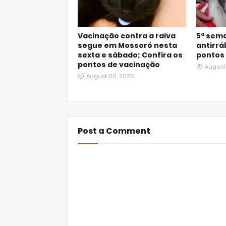
Vacinação contra a raiva
5ª sem
segue em Mossoró nesta
antirrá
sexta e sábado; Confira os
pontos
pontos de vacinação
August
August 06, 2026
Post a Comment