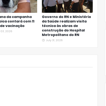
ana da campanha
Governo do RN e Ministério
bica contará com 11
da Saúde realizam visita
 de vacinação
técnica às obras de
construção do Hospital
 03, 2026
Metropolitano do RN
July 31, 2026