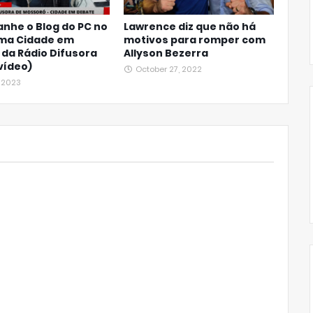
nhe o Blog do PC no
Lawrence diz que não há
ma Cidade em
motivos para romper com
da Rádio Difusora
Allyson Bezerra
 vídeo)
October 27, 2022
, 2023