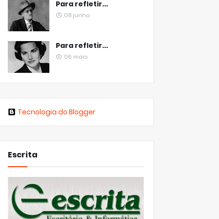
Para refletir...
08 junho
Para refletir...
06 maio
Tecnologia do Blogger
Escrita