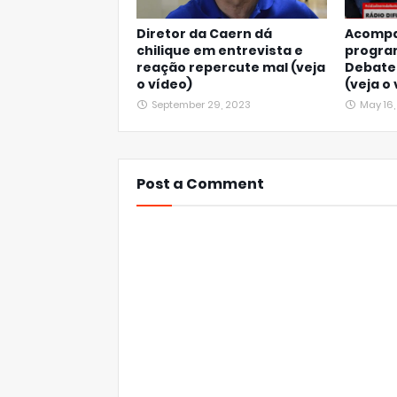
Diretor da Caern dá
Acompa
chilique em entrevista e
progra
reação repercute mal (veja
Debate 
o vídeo)
(veja o
September 29, 2023
May 16
Post a Comment