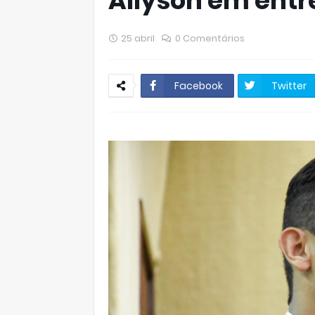
Allyson em entre
25 abril
0 Comentários
Facebook
Twitter