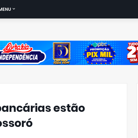
MENU
bancárias estão
ossoró