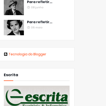
Para refletir...
08 junho
Para refletir...
06 maio
Tecnologia do Blogger
Escrita