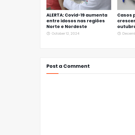
ALERTA: Covid-19 aumenta
Casos p
entre idosos nas regiões
cresce
Norte e Nordeste
outubr
October 12, 2024
Decemb
Post a Comment