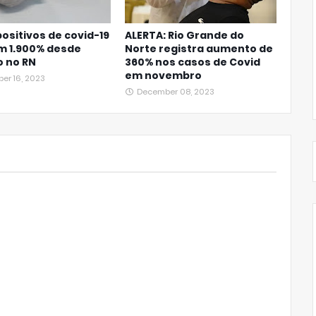
ositivos de covid-19
ALERTA: Rio Grande do
m 1.900% desde
Norte registra aumento de
o no RN
360% nos casos de Covid
em novembro
er 16, 2023
December 08, 2023