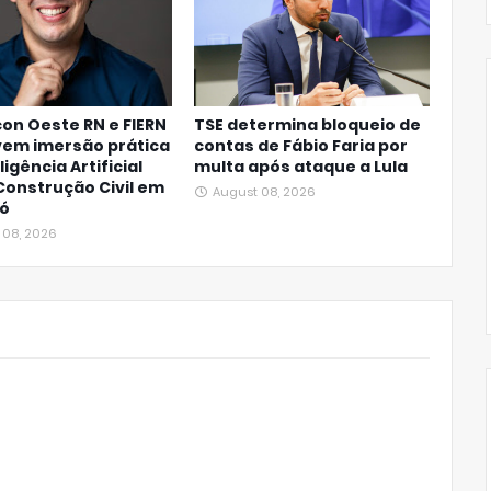
on Oeste RN e FIERN
TSE determina bloqueio de
em imersão prática
contas de Fábio Faria por
igência Artificial
multa após ataque a Lula
Construção Civil em
August 08, 2026
ó
 08, 2026