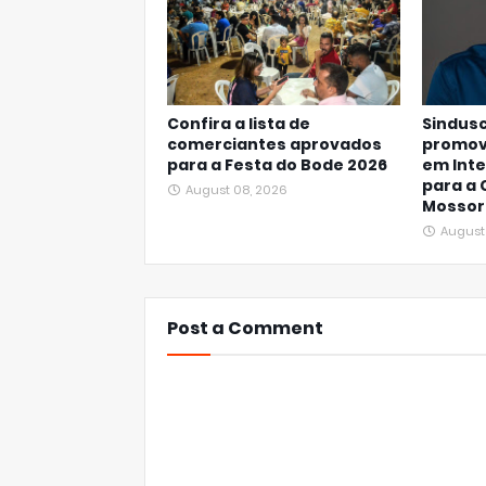
Confira a lista de
Sindusc
comerciantes aprovados
promov
para a Festa do Bode 2026
em Intel
para a 
August 08, 2026
Mossor
August
Post a Comment