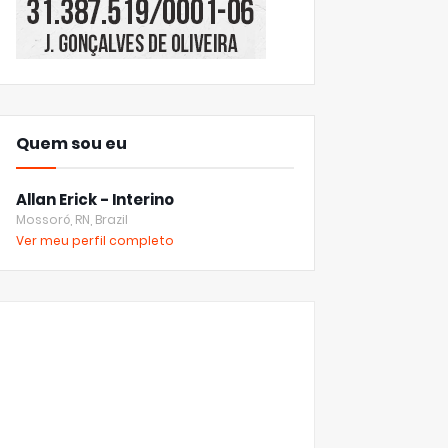
Quem sou eu
Allan Erick - Interino
Mossoró, RN, Brazil
Ver meu perfil completo