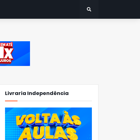
Livraria Independência