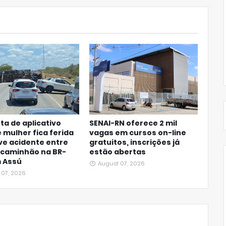
ta de aplicativo
SENAI-RN oferece 2 mil
 mulher fica ferida
vagas em cursos on-line
ve acidente entre
gratuitos, inscrições já
 caminhão na BR-
estão abertas
m Assú
August 07, 2026
 07, 2026