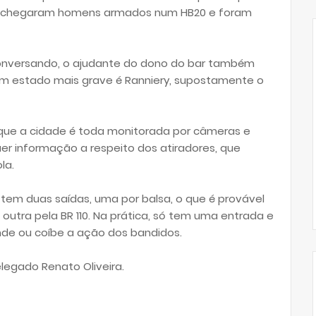
do chegaram homens armados num HB20 e foram
onversando, o ajudante do dono do bar também
 em estado mais grave é Ranniery, supostamente o
 que a cidade é toda monitorada por câmeras e
r informação a respeito dos atiradores, que
la.
m duas saídas, uma por balsa, o que é provável
outra pela BR 110. Na prática, só tem uma entrada e
de ou coíbe a ação dos bandidos.
legado Renato Oliveira.