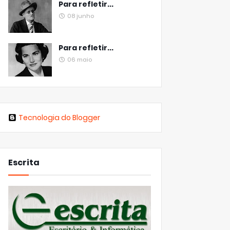
Para refletir...
08 junho
Para refletir...
06 maio
Tecnologia do Blogger
Escrita