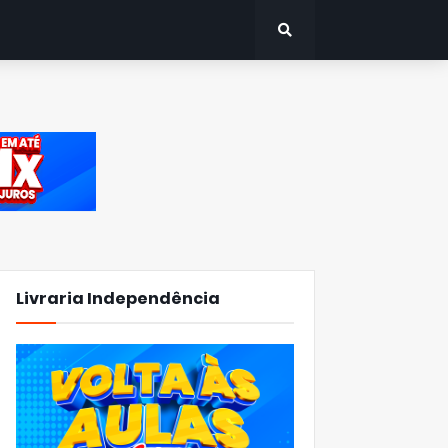
Livraria Independência