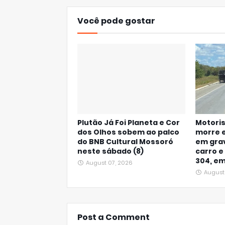
Você pode gostar
Plutão Já Foi Planeta e Cor
Motoris
dos Olhos sobem ao palco
morre e
do BNB Cultural Mossoró
em gra
neste sábado (8)
carro e
304, e
August 07, 2026
August
Post a Comment