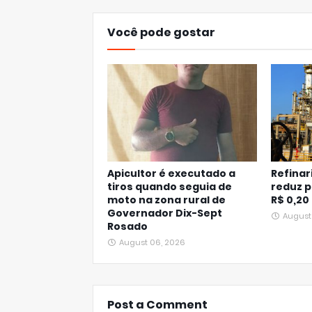
Você pode gostar
Apicultor é executado a
Refinar
tiros quando seguia de
reduz p
moto na zona rural de
R$ 0,20
Governador Dix-Sept
August
Rosado
August 06, 2026
Post a Comment