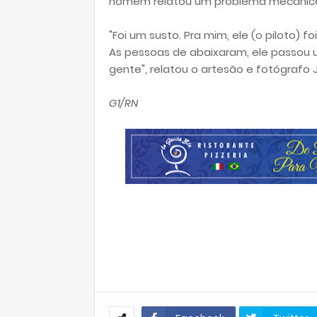
homem relatou um problema mecânico
"Foi um susto. Pra mim, ele (o piloto) 
As pessoas de abaixaram, ele passou u
gente", relatou o artesão e fotógrafo 
G1/RN