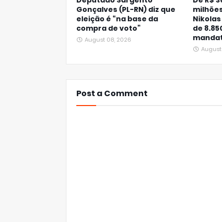
Deputado Sargento
De R$ 3
Gonçalves (PL-RN) diz que
milhões
eleição é “na base da
Nikolas
compra de voto”
de 8.85
mandat
August 08, 2026
August
Post a Comment