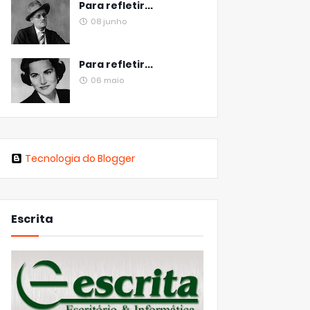
Para refletir...
08 junho
Para refletir...
06 maio
Tecnologia do Blogger
Escrita