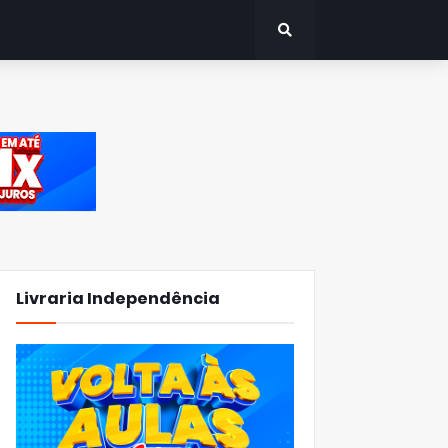
Livraria Independência