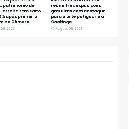
6 mil para R$ 3,8
Pinacoteca da UFERSA
: patrimônio de
reúne três exposições
 Ferreira tem salto
gratuitas com destaque
0% após primeiro
para a arte potiguar e a
o na Câmara
Caatinga
 08, 2026
August 08, 2026