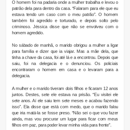
O homem foi na padaria onde a mulher trabalha e levou o
patrão dela para dentro da casa. “Falaram para ele que eu
estava tendo um caso com o meu patrão”. O homem
também foi agredido e torturado, e depois solto pelo
criminoso. Jéssica disse que não se envolveu com o
homem agredido.
No sábado de manhã, o marido obrigou a mulher a ligar
para família e dizer que ia viajar. Mas a mãe dela, que
tinha a chave da casa, foi até lá e a encontrou. Depois que
saiu, foi na delegacia e o denunciou. Os policiais
encontraram o homem em casa e o levaram para a
delegacia.
A mulher e o marido tiveram dois filhos e ficaram 12 anos
juntos. Destes, sete ele estava na prisão. “Eu visitei ele
sete anos. Aí ele saiu tem sete meses e acabou fazendo
isso”. Ela disse que está com medo, que o marido falou
que iria matá-la se fosse preso. “Não sei o que vou fazer
ainda, mas vou procurar um lugar para ficar com meus
filhos em paz, para poder levar minha vida para frente”.